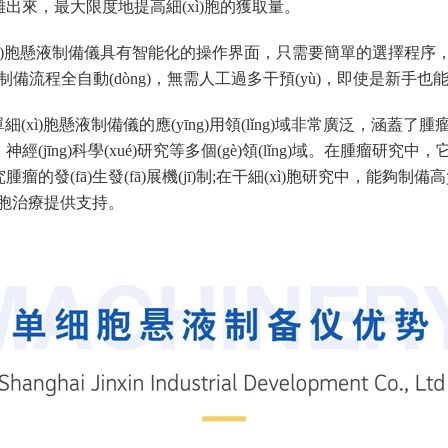
離出來，最大限度地提高細(xì)胞的獲取量。
ì)胞懸液制備儀具有智能化的操作界面，只需要簡單的選擇程序，
，它的制備流程全自動(dòng)，無需人工過多干預(yù)，即使是新手也能輕
單細(xì)胞懸液制備儀的應(yīng)用領(lǐng)域非常廣泛，涵蓋了腫瘤
究、神經(jīng)科學(xué)研究等多個(gè)領(lǐng)域。在
腫瘤的發(fā)生發(fā)展機(jī)制;在干細(xì)胞研究中，能夠制備高
胞治療提供支持。