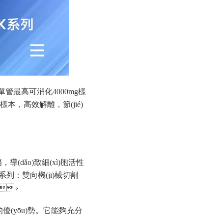
g;單管最高可消化4000mg樣
，高效解離，節(jié)
，導(dǎo)致細(xì)胞活性
系列：雙向機(jī)械切割
。
的優(yōu)勢。它能夠充分