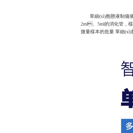
單細(xì)胞懸液制備
2ml、5ml的消化管，樣本
微量樣本的批量 單細(xì