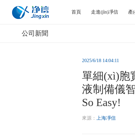
首頁
走進(jìn)凈信
產(
公司新聞
2025/6/18 14:04:11
單細(xì)胞
液制備儀智能解離
So Easy!
來源：
上海凈信