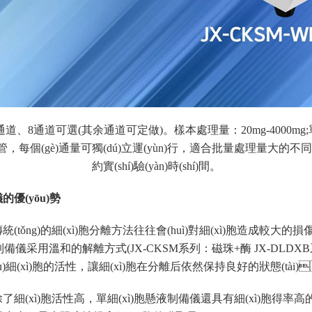
通道、8通道可選(其余通道可定做)。樣本處理量：20mg-4000m
，每個(gè)通量可獨(dú)立運(yùn)行，適合批量處理量大的不同樣本
約實(shí)驗(yàn)時(shí)間。
的優(yōu)勢
統(tǒng)的細(xì)胞分離方法往往會(huì)對細(xì)胞造成較大的損傷
制備儀采用溫和的解離方式(JX-CKSM系列：磁珠+酶 JX-DLDXB
ù)細(xì)胞的活性，讓細(xì)胞在分離后依然保持良好的狀態(tài)
了細(xì)胞活性高，單細(xì)胞懸液制備儀還具有細(xì)胞得率高