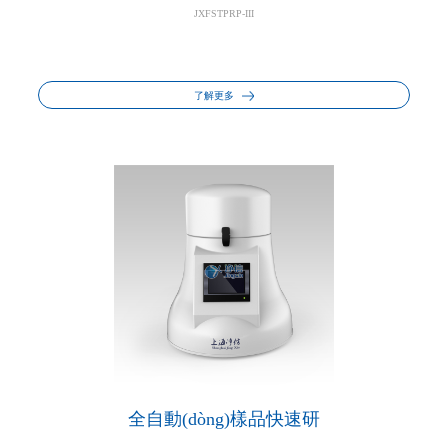
JXFSTPRP-III
了解更多
全自動(dòng)樣品快速研